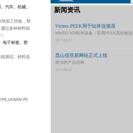
源
、
汽车
、
机械
、
新闻资讯
计和加工经验，帮
Victrex PEEK用于钻井连接器
。通过多种材料组
MWD/LWD钻井设备：采用PEEK高性
伴：
2017-09-22
、
电子标签
、
密
昆山佰亚新网站正式上线
性能测试、材料选
简洁的产品结构
2017-08-18
PP/PE,UHMW-PE