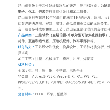
昆山佰亚致力于高性能橡塑制品的研发、应用和制造，为
能
电子
、
化工
、
包装
等行业提供设计和加工服务。
昆山佰亚拥有超过10年的高性能橡塑制品的开发、应用、设
助客户解决摩擦、密封、腐蚀、高低温和高负载的应用要求
合，结合多种成型和加工工艺，昆山佰亚是你理想的合作伙
产品种类：
止推轴承（金斯伯雷/米歇尔型可倾斜止推轴承）
封件
、
瓶盖和透气塞
、
压缩机配件
、
汽车零部件
等。
服务能力：
工艺设计和优化、模具设计、工艺和材质分析、
择咨询
加工工艺：注塑、机械加工、模压、冲压、焊接等
材料种类：
金属：铝、镁、铁、铜、不锈钢、巴氏合金
非金属：Victrex® PEEK, Vespel® PI, PAI, PPS, PEI,
PPSU/PES/PSU,PTFE,PBT/PET,PA46/66/6,PBT/PET, POM, 
等。
复合材料：
PEEK，环氧，酚醛等